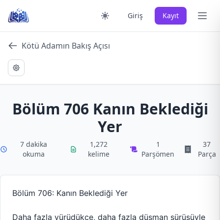
Skip
Ana 
Giriş
Kayıt
to
content
Kötü Adamın Bakış Açısı
Bölüm 706 Kanın Beklediği
Yer
7 dakika
1,272
1
37
okuma
kelime
Parşömen
Parça
Bölüm 706: Kanın Beklediği Yer
Daha fazla yürüdükçe, daha fazla düşman sürüsüyle