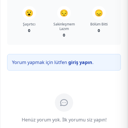
😮
😔
😞
Şaşırtıcı
Sakinleşmem
Bölüm Bitti
Lazım
0
0
0
Yorum yapmak için lütfen
giriş yapın
.
Henüz yorum yok. İlk yorumu siz yapın!