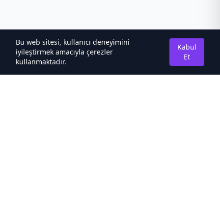
Bu web sitesi, kullanıcı deneyimini
Kabul
iyileştirmek amacıyla çerezler
Et
kullanmaktadır.
Hakkımızda
Kaliteli Türkçe Roman&Novel Sitesi
Hızlı Bağlantılar