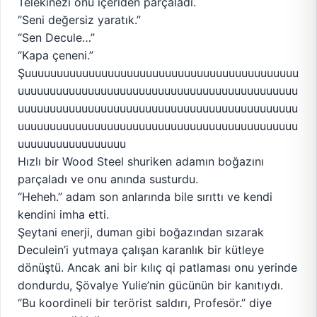
Telekinezi onu içeriden parçaladı.
“Seni değersiz yaratık.”
“Sen Decule…”
“Kapa çeneni.”
Şuuuuuuuuuuuuuuuuuuuuuuuuuuuuuuuuuuuuuuuuuuu
uuuuuuuuuuuuuuuuuuuuuuuuuuuuuuuuuuuuuuuuuuuu
uuuuuuuuuuuuuuuuuuuuuuuuuuuuuuuuuuuuuuuuuuuu
uuuuuuuuuuuuuuuuuuuuuuuuuuuuuuuuuuuuuuuuuuuu
uuuuuuuuuuuuuuuuu
Hızlı bir Wood Steel shuriken adamın boğazını
parçaladı ve onu anında susturdu.
“Heheh.” adam son anlarında bile sırıttı ve kendi
kendini imha etti.
Şeytani enerji, duman gibi boğazından sızarak
Deculein’i yutmaya çalışan karanlık bir kütleye
dönüştü. Ancak ani bir kılıç qi patlaması onu yerinde
dondurdu, Şövalye Yulie’nin gücünün bir kanıtıydı.
“Bu koordineli bir terörist saldırı, Profesör.” diye