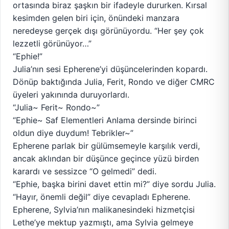
ortasında biraz şaşkın bir ifadeyle dururken. Kırsal
kesimden gelen biri için, önündeki manzara
neredeyse gerçek dışı görünüyordu. “Her şey çok
lezzetli görünüyor…”
“Ephie!”
Julia’nın sesi Epherene’yi düşüncelerinden kopardı.
Dönüp baktığında Julia, Ferit, Rondo ve diğer CMRC
üyeleri yakınında duruyorlardı.
“Julia~ Ferit~ Rondo~”
“Ephie~ Saf Elementleri Anlama dersinde birinci
oldun diye duydum! Tebrikler~”
Epherene parlak bir gülümsemeyle karşılık verdi,
ancak aklından bir düşünce geçince yüzü birden
karardı ve sessizce “O gelmedi” dedi.
“Ephie, başka birini davet ettin mi?” diye sordu Julia.
“Hayır, önemli değil” diye cevapladı Epherene.
Epherene, Sylvia’nın malikanesindeki hizmetçisi
Lethe’ye mektup yazmıştı, ama Sylvia gelmeye