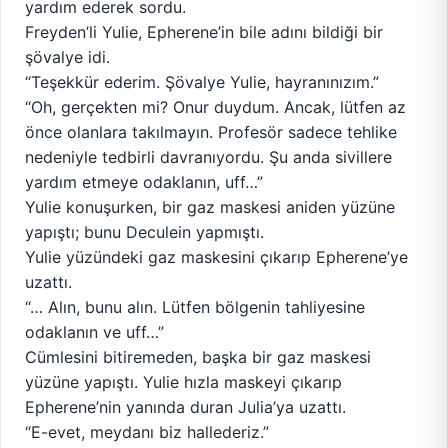
yardım ederek sordu.
Freyden’li Yulie, Epherene’in bile adını bildiği bir
şövalye idi.
“Teşekkür ederim. Şövalye Yulie, hayranınızım.”
“Oh, gerçekten mi? Onur duydum. Ancak, lütfen az
önce olanlara takılmayın. Profesör sadece tehlike
nedeniyle tedbirli davranıyordu. Şu anda sivillere
yardım etmeye odaklanın, uff…”
Yulie konuşurken, bir gaz maskesi aniden yüzüne
yapıştı; bunu Deculein yapmıştı.
Yulie yüzündeki gaz maskesini çıkarıp Epherene’ye
uzattı.
“… Alın, bunu alın. Lütfen bölgenin tahliyesine
odaklanın ve uff…”
Cümlesini bitiremeden, başka bir gaz maskesi
yüzüne yapıştı. Yulie hızla maskeyi çıkarıp
Epherene’nin yanında duran Julia’ya uzattı.
“E-evet, meydanı biz hallederiz.”