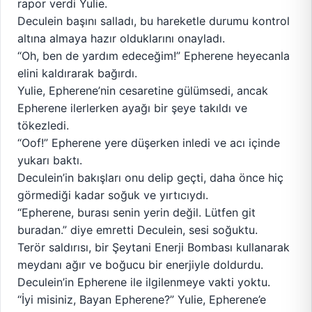
rapor verdi Yulie.
Deculein başını salladı, bu hareketle durumu kontrol
altına almaya hazır olduklarını onayladı.
“Oh, ben de yardım edeceğim!” Epherene heyecanla
elini kaldırarak bağırdı.
Yulie, Epherene’nin cesaretine gülümsedi, ancak
Epherene ilerlerken ayağı bir şeye takıldı ve
tökezledi.
“Oof!” Epherene yere düşerken inledi ve acı içinde
yukarı baktı.
Deculein’in bakışları onu delip geçti, daha önce hiç
görmediği kadar soğuk ve yırtıcıydı.
“Epherene, burası senin yerin değil. Lütfen git
buradan.” diye emretti Deculein, sesi soğuktu.
Terör saldırısı, bir Şeytani Enerji Bombası kullanarak
meydanı ağır ve boğucu bir enerjiyle doldurdu.
Deculein’in Epherene ile ilgilenmeye vakti yoktu.
“İyi misiniz, Bayan Epherene?” Yulie, Epherene’e