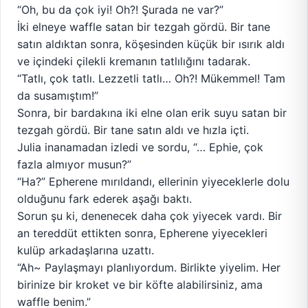
“Oh, bu da çok iyi! Oh?! Şurada ne var?”
İki elneye waffle satan bir tezgah gördü. Bir tane
satın aldıktan sonra, köşesinden küçük bir ısırık aldı
ve içindeki çilekli kremanın tatlılığını tadarak.
“Tatlı, çok tatlı. Lezzetli tatlı… Oh?! Mükemmel! Tam
da susamıştım!”
Sonra, bir bardakına iki elne olan erik suyu satan bir
tezgah gördü. Bir tane satın aldı ve hızla içti.
Julia inanamadan izledi ve sordu, “… Ephie, çok
fazla almıyor musun?”
“Ha?” Epherene mırıldandı, ellerinin yiyeceklerle dolu
olduğunu fark ederek aşağı baktı.
Sorun şu ki, denenecek daha çok yiyecek vardı. Bir
an tereddüt ettikten sonra, Epherene yiyecekleri
kulüp arkadaşlarına uzattı.
“Ah~ Paylaşmayı planlıyordum. Birlikte yiyelim. Her
birinize bir kroket ve bir köfte alabilirsiniz, ama
waffle benim.”