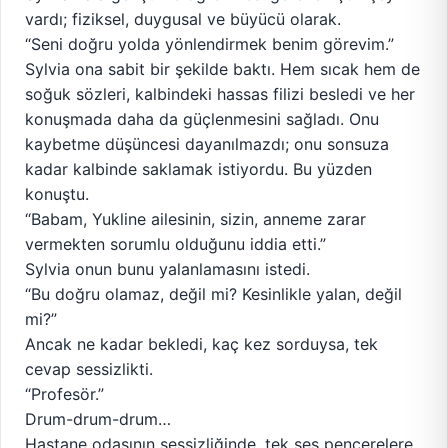
vardı; fiziksel, duygusal ve büyücü olarak.
“Seni doğru yolda yönlendirmek benim görevim.”
Sylvia ona sabit bir şekilde baktı. Hem sıcak hem de
soğuk sözleri, kalbindeki hassas filizi besledi ve her
konuşmada daha da güçlenmesini sağladı. Onu
kaybetme düşüncesi dayanılmazdı; onu sonsuza
kadar kalbinde saklamak istiyordu. Bu yüzden
konuştu.
“Babam, Yukline ailesinin, sizin, anneme zarar
vermekten sorumlu olduğunu iddia etti.”
Sylvia onun bunu yalanlamasını istedi.
“Bu doğru olamaz, değil mi? Kesinlikle yalan, değil
mi?”
Ancak ne kadar bekledi, kaç kez sorduysa, tek
cevap sessizlikti.
“Profesör.”
Drum-drum-drum…
Hastane odasının sessizliğinde, tek ses pencerelere