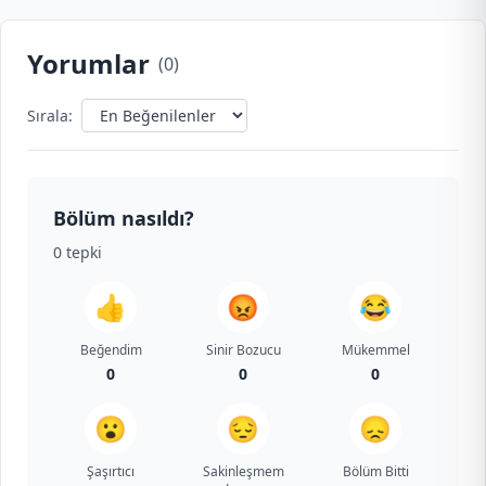
Yorumlar
(
0
)
Sırala:
Bölüm nasıldı?
0
tepki
👍
😡
😂
Beğendim
Sinir Bozucu
Mükemmel
0
0
0
😮
😔
😞
Şaşırtıcı
Sakinleşmem
Bölüm Bitti