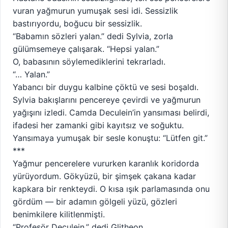
vuran yağmurun yumuşak sesi idi. Sessizlik
bastırıyordu, boğucu bir sessizlik.
“Babamın sözleri yalan.” dedi Sylvia, zorla
gülümsemeye çalışarak. “Hepsi yalan.”
O, babasının söylemediklerini tekrarladı.
“… Yalan.”
Yabancı bir duygu kalbine çöktü ve sesi boşaldı.
Sylvia bakışlarını pencereye çevirdi ve yağmurun
yağışını izledi. Camda Deculein’in yansıması belirdi,
ifadesi her zamanki gibi kayıtsız ve soğuktu.
Yansımaya yumuşak bir sesle konuştu: “Lütfen git.”
***
Yağmur pencerelere vururken karanlık koridorda
yürüyordum. Gökyüzü, bir şimşek çakana kadar
kapkara bir renkteydi. O kısa ışık parlamasında onu
gördüm — bir adamın gölgeli yüzü, gözleri
benimkilere kilitlenmişti.
“Profesör Deculein.” dedi Glitheon.