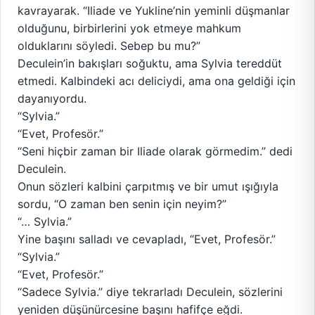
kavrayarak. “Iliade ve Yukline’nin yeminli düşmanlar
olduğunu, birbirlerini yok etmeye mahkum
olduklarını söyledi. Sebep bu mu?”
Deculein’in bakışları soğuktu, ama Sylvia tereddüt
etmedi. Kalbindeki acı deliciydi, ama ona geldiği için
dayanıyordu.
“Sylvia.”
“Evet, Profesör.”
“Seni hiçbir zaman bir Iliade olarak görmedim.” dedi
Deculein.
Onun sözleri kalbini çarpıtmış ve bir umut ışığıyla
sordu, “O zaman ben senin için neyim?”
“… Sylvia.”
Yine başını salladı ve cevapladı, “Evet, Profesör.”
“Sylvia.”
“Evet, Profesör.”
“Sadece Sylvia.” diye tekrarladı Deculein, sözlerini
yeniden düşünürcesine başını hafifçe eğdi.