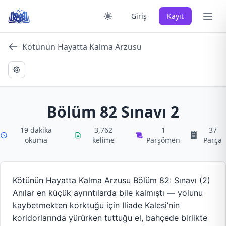
Skip
Ana 
Giriş
Kayıt
to
content
Kötünün Hayatta Kalma Arzusu
Bölüm 82 Sınavı 2
19 dakika
3,762
1
37
okuma
kelime
Parşömen
Parça
Kötünün Hayatta Kalma Arzusu Bölüm 82: Sınavı (2)
Anılar en küçük ayrıntılarda bile kalmıştı — yolunu
kaybetmekten korktuğu için Iliade Kalesi’nin
koridorlarında yürürken tuttuğu el, bahçede birlikte