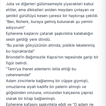
Julia ve diğerleri gülümsemeyle yiyecekleri kabul
ettiler, ama dikkatleri aniden meydanı çınlayan ve
şenlikli gürültüyü kesen çaresiz bir haykırışa çekildi.
“Ben, Roherk, buraya gelmiş bulunarak şu yemini
ediyorum!”
Epherene kaşlarını çatarak şaşkınlıkla kalabalığın
sesin geldiği yere döndü.
“Bu parlak gökyüzünün altında, pislikle lekelenmiş
bu topraklarda!”
Briondel’in Bağımsızlık Kapısı’nın tepesinde garip bir
figür belirdi.
“Tanrı’ya ihanet edenlerin istila ettiği bu
cehennemde!”
Adam zincirlerle bağlanmış bir cüppe giymişti,
omuzlarına siyah kadife bir pelerin atmıştı ve
göğsünden omzuna, omzundan kalçasına çapraz
olarak bir kitap bağlanmıştı.
Epherene kafasını şaşkınlıkla eğdi ve “O adam ne