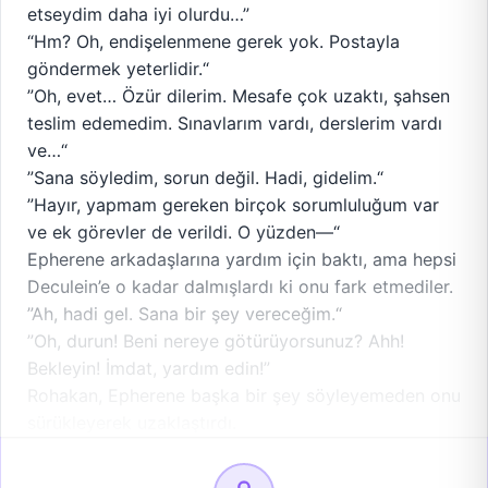
etseydim daha iyi olurdu…”
“Hm? Oh, endişelenmene gerek yok. Postayla
göndermek yeterlidir.“
”Oh, evet… Özür dilerim. Mesafe çok uzaktı, şahsen
teslim edemedim. Sınavlarım vardı, derslerim vardı
ve…“
”Sana söyledim, sorun değil. Hadi, gidelim.“
”Hayır, yapmam gereken birçok sorumluluğum var
ve ek görevler de verildi. O yüzden—“
Epherene arkadaşlarına yardım için baktı, ama hepsi
Deculein’e o kadar dalmışlardı ki onu fark etmediler.
”Ah, hadi gel. Sana bir şey vereceğim.“
”Oh, durun! Beni nereye götürüyorsunuz? Ahh!
Bekleyin! İmdat, yardım edin!”
Rohakan, Epherene başka bir şey söyleyemeden onu
sürükleyerek uzaklaştırdı.