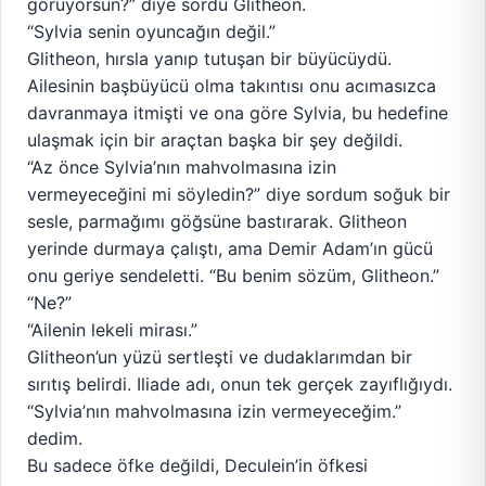
görüyorsun?” diye sordu Glitheon.
“Sylvia senin oyuncağın değil.”
Glitheon, hırsla yanıp tutuşan bir büyücüydü.
Ailesinin başbüyücü olma takıntısı onu acımasızca
davranmaya itmişti ve ona göre Sylvia, bu hedefine
ulaşmak için bir araçtan başka bir şey değildi.
“Az önce Sylvia’nın mahvolmasına izin
vermeyeceğini mi söyledin?” diye sordum soğuk bir
sesle, parmağımı göğsüne bastırarak. Glitheon
yerinde durmaya çalıştı, ama Demir Adam’ın gücü
onu geriye sendeletti. “Bu benim sözüm, Glitheon.”
“Ne?”
“Ailenin lekeli mirası.”
Glitheon’un yüzü sertleşti ve dudaklarımdan bir
sırıtış belirdi. Iliade adı, onun tek gerçek zayıflığıydı.
“Sylvia’nın mahvolmasına izin vermeyeceğim.”
dedim.
Bu sadece öfke değildi, Deculein’in öfkesi