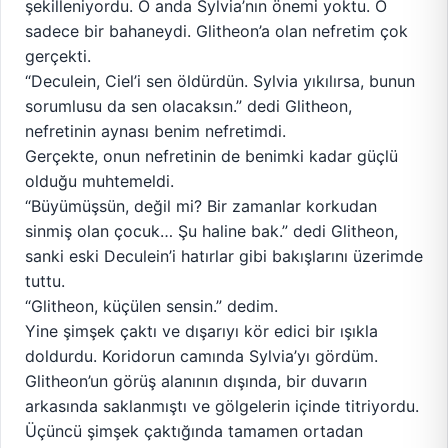
şekilleniyordu. O anda Sylvia’nın önemi yoktu. O
sadece bir bahaneydi. Glitheon’a olan nefretim çok
gerçekti.
“Deculein, Ciel’i sen öldürdün. Sylvia yıkılırsa, bunun
sorumlusu da sen olacaksın.” dedi Glitheon,
nefretinin aynası benim nefretimdi.
Gerçekte, onun nefretinin de benimki kadar güçlü
olduğu muhtemeldi.
“Büyümüşsün, değil mi? Bir zamanlar korkudan
sinmiş olan çocuk… Şu haline bak.” dedi Glitheon,
sanki eski Deculein’i hatırlar gibi bakışlarını üzerimde
tuttu.
“Glitheon, küçülen sensin.” dedim.
Yine şimşek çaktı ve dışarıyı kör edici bir ışıkla
doldurdu. Koridorun camında Sylvia’yı gördüm.
Glitheon’un görüş alanının dışında, bir duvarın
arkasında saklanmıştı ve gölgelerin içinde titriyordu.
Üçüncü şimşek çaktığında tamamen ortadan