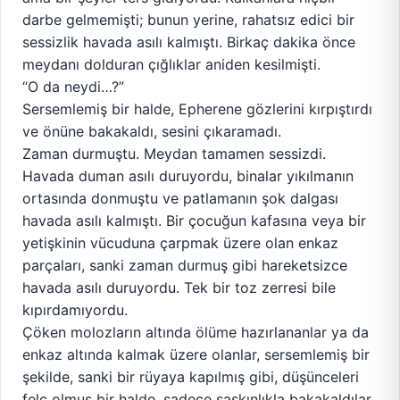
darbe gelmemişti; bunun yerine, rahatsız edici bir
sessizlik havada asılı kalmıştı. Birkaç dakika önce
meydanı dolduran çığlıklar aniden kesilmişti.
“O da neydi…?”
Sersemlemiş bir halde, Epherene gözlerini kırpıştırdı
ve önüne bakakaldı, sesini çıkaramadı.
Zaman durmuştu. Meydan tamamen sessizdi.
Havada duman asılı duruyordu, binalar yıkılmanın
ortasında donmuştu ve patlamanın şok dalgası
havada asılı kalmıştı. Bir çocuğun kafasına veya bir
yetişkinin vücuduna çarpmak üzere olan enkaz
parçaları, sanki zaman durmuş gibi hareketsizce
havada asılı duruyordu. Tek bir toz zerresi bile
kıpırdamıyordu.
Çöken molozların altında ölüme hazırlananlar ya da
enkaz altında kalmak üzere olanlar, sersemlemiş bir
şekilde, sanki bir rüyaya kapılmış gibi, düşünceleri
felç olmuş bir halde, sadece şaşkınlıkla bakakaldılar.