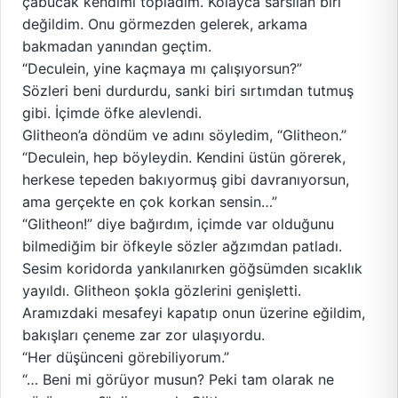
çabucak kendimi topladım. Kolayca sarsılan biri
değildim. Onu görmezden gelerek, arkama
bakmadan yanından geçtim.
“Deculein, yine kaçmaya mı çalışıyorsun?”
Sözleri beni durdurdu, sanki biri sırtımdan tutmuş
gibi. İçimde öfke alevlendi.
Glitheon’a döndüm ve adını söyledim, “Glitheon.”
“Deculein, hep böyleydin. Kendini üstün görerek,
herkese tepeden bakıyormuş gibi davranıyorsun,
ama gerçekte en çok korkan sensin…”
“Glitheon!” diye bağırdım, içimde var olduğunu
bilmediğim bir öfkeyle sözler ağzımdan patladı.
Sesim koridorda yankılanırken göğsümden sıcaklık
yayıldı. Glitheon şokla gözlerini genişletti.
Aramızdaki mesafeyi kapatıp onun üzerine eğildim,
bakışları çeneme zar zor ulaşıyordu.
“Her düşünceni görebiliyorum.”
“… Beni mi görüyor musun? Peki tam olarak ne