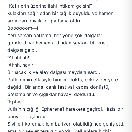
“Kafirlerin üzerine ilahi intikam gelsin!”
Kulakları sağır eden bir çığlık duyuldu ve hemen
ardından büyük bir patlama oldu.
Boooooom—!
Yeri sarsan patlama, her yöne şok dalgaları
gönderdi ve hemen ardından şeytani bir enerji
dalgası geldi.
“Ahhhhhh!”
“Ahhh, hayır!”
Bir sıcaklık ve alev dalgası meydanı sardı.
Patlamanın etkisiyle binalar çöktü, enkaz her yere
dağıldı. Bir anda, canlı festival kaosa dönüştü,
patlamalar ve çığlıklar havayı doldurdu.
“Ephie!”
Julia’nın çığlığı Epherene’i harekete geçirdi. Hızla bir
bariyer oluşturdu.
Sivilleri korumak için bariyeri olabildiğince genişletti,
ama bir şeyler ters gidiyordu. Kalkanlara hiçbir