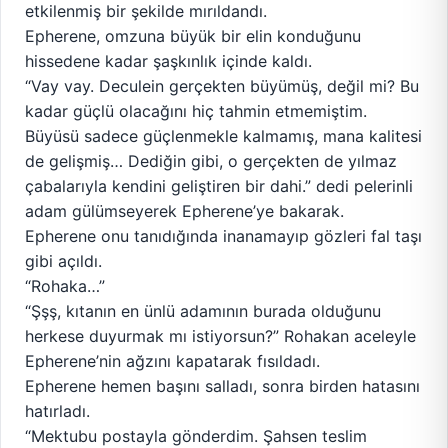
etkilenmiş bir şekilde mırıldandı.
Epherene, omzuna büyük bir elin konduğunu
hissedene kadar şaşkınlık içinde kaldı.
“Vay vay. Deculein gerçekten büyümüş, değil mi? Bu
kadar güçlü olacağını hiç tahmin etmemiştim.
Büyüsü sadece güçlenmekle kalmamış, mana kalitesi
de gelişmiş… Dediğin gibi, o gerçekten de yılmaz
çabalarıyla kendini geliştiren bir dahi.” dedi pelerinli
adam gülümseyerek Epherene’ye bakarak.
Epherene onu tanıdığında inanamayıp gözleri fal taşı
gibi açıldı.
“Rohaka…”
“Şşş, kıtanın en ünlü adamının burada olduğunu
herkese duyurmak mı istiyorsun?” Rohakan aceleyle
Epherene’nin ağzını kapatarak fısıldadı.
Epherene hemen başını salladı, sonra birden hatasını
hatırladı.
“Mektubu postayla gönderdim. Şahsen teslim