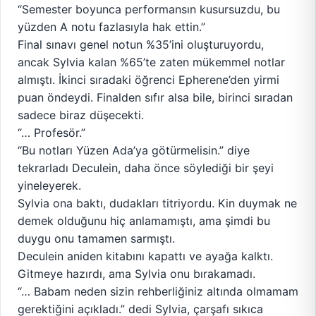
“Semester boyunca performansın kusursuzdu, bu
yüzden A notu fazlasıyla hak ettin.”
Final sınavı genel notun %35’ini oluşturuyordu,
ancak Sylvia kalan %65’te zaten mükemmel notlar
almıştı. İkinci sıradaki öğrenci Epherene’den yirmi
puan öndeydi. Finalden sıfır alsa bile, birinci sıradan
sadece biraz düşecekti.
“… Profesör.”
“Bu notları Yüzen Ada’ya götürmelisin.” diye
tekrarladı Deculein, daha önce söylediği bir şeyi
yineleyerek.
Sylvia ona baktı, dudakları titriyordu. Kin duymak ne
demek olduğunu hiç anlamamıştı, ama şimdi bu
duygu onu tamamen sarmıştı.
Deculein aniden kitabını kapattı ve ayağa kalktı.
Gitmeye hazırdı, ama Sylvia onu bırakamadı.
“… Babam neden sizin rehberliğiniz altında olmamam
gerektiğini açıkladı.” dedi Sylvia, çarşafı sıkıca