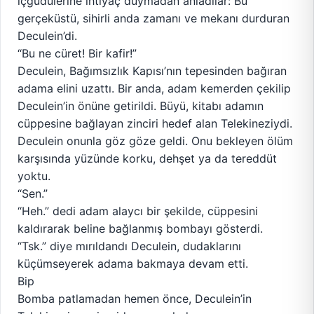
içgüdülerine ihtiyaç duymadan anladılar: Bu
gerçeküstü, sihirli anda zamanı ve mekanı durduran
Deculein’di.
“Bu ne cüret! Bir kafir!”
Deculein, Bağımsızlık Kapısı’nın tepesinden bağıran
adama elini uzattı. Bir anda, adam kemerden çekilip
Deculein’in önüne getirildi. Büyü, kitabı adamın
cüppesine bağlayan zinciri hedef alan Telekineziydi.
Deculein onunla göz göze geldi. Onu bekleyen ölüm
karşısında yüzünde korku, dehşet ya da tereddüt
yoktu.
“Sen.”
“Heh.” dedi adam alaycı bir şekilde, cüppesini
kaldırarak beline bağlanmış bombayı gösterdi.
“Tsk.” diye mırıldandı Deculein, dudaklarını
küçümseyerek adama bakmaya devam etti.
Bip
Bomba patlamadan hemen önce, Deculein’in