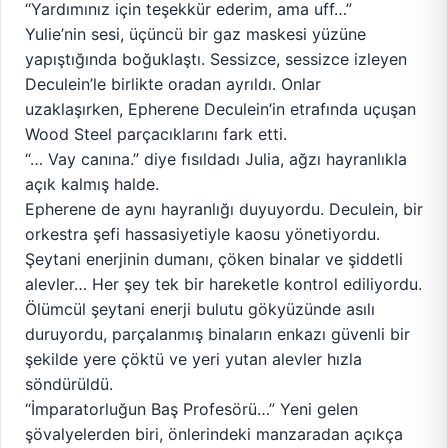
“Yardımınız için teşekkür ederim, ama uff…”
Yulie’nin sesi, üçüncü bir gaz maskesi yüzüne
yapıştığında boğuklaştı. Sessizce, sessizce izleyen
Deculein’le birlikte oradan ayrıldı. Onlar
uzaklaşırken, Epherene Deculein’in etrafında uçuşan
Wood Steel parçacıklarını fark etti.
“… Vay canına.” diye fısıldadı Julia, ağzı hayranlıkla
açık kalmış halde.
Epherene de aynı hayranlığı duyuyordu. Deculein, bir
orkestra şefi hassasiyetiyle kaosu yönetiyordu.
Şeytani enerjinin dumanı, çöken binalar ve şiddetli
alevler… Her şey tek bir hareketle kontrol ediliyordu.
Ölümcül şeytani enerji bulutu gökyüzünde asılı
duruyordu, parçalanmış binaların enkazı güvenli bir
şekilde yere çöktü ve yeri yutan alevler hızla
söndürüldü.
“İmparatorluğun Baş Profesörü…” Yeni gelen
şövalyelerden biri, önlerindeki manzaradan açıkça