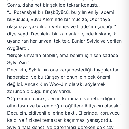
Sonra, daha net bir şekilde tekrar konuştu.
“… Potansiyel bir Başbüyücü, bu yılın en iyi acemi
büyücüsü, Büyü Aleminde bir mucize, Otoriteye
ulaşmaya yazgılı bir yetenek ve Iliade’nin çocuğu.”
diye saydı Deculein, bir zamanlar içinde kıskançlık
uyandıran her unvanı tek tek. Bunlar Sylvia’ya verilen
övgülerdi.
“Birçok unvanın olabilir, ama benim için sen sadece
Sylvia’sın.”
Deculein, Sylvia’nın ona karşı beslediği duygulardan
habersizdi ve bu tür şeyler onun için pek önemli
değildi. Ancak Kim Woo-Jin olarak, söylemek
zorunda olduğu bir şey vardı.
“Öğrencim olarak, benim korumam ve rehberliğim
altındasın ve bazen doğru öğütlere ihtiyacın olacak.”
Deculein, eldivenli ellerine baktı. Ellerinde, koruyucu
kalbi ve fiziksel temastan kaçınması yansıyordu.
Sylvia hala gençti ve öğrenmesi gereken çok şey