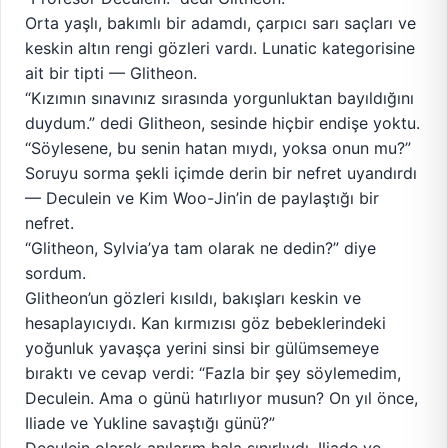
Orta yaşlı, bakımlı bir adamdı, çarpıcı sarı saçları ve
keskin altın rengi gözleri vardı. Lunatic kategorisine
ait bir tipti — Glitheon.
“Kızımın sınavınız sırasında yorgunluktan bayıldığını
duydum.” dedi Glitheon, sesinde hiçbir endişe yoktu.
“Söylesene, bu senin hatan mıydı, yoksa onun mu?”
Soruyu sorma şekli içimde derin bir nefret uyandırdı
— Deculein ve Kim Woo-Jin’in de paylaştığı bir
nefret.
“Glitheon, Sylvia’ya tam olarak ne dedin?” diye
sordum.
Glitheon’un gözleri kısıldı, bakışları keskin ve
hesaplayıcıydı. Kan kırmızısı göz bebeklerindeki
yoğunluk yavaşça yerini sinsi bir gülümsemeye
bıraktı ve cevap verdi: “Fazla bir şey söylemedim,
Deculein. Ama o günü hatırlıyor musun? On yıl önce,
Iliade ve Yukline savaştığı günü?”