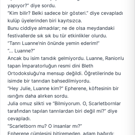
yapıyor?” diye sordu.
“Kim bilir? Belki sadece bir gösteri.” diye cevapladı
kulüp üyelerinden biri kayıtsızca.
Bunu ciddiye almadılar; ne de olsa meydandaki
festivallerde sık sık bu tür etkinlikler olurdu.
“Tanrı Luanne’nin önünde yemin ederim!”
“… Luanne?”
Ancak bu isim tanıdık gelmiyordu. Luanne, Ranion’u
tapan İmparatorluğun resmi dini Bleth
Ortodoksluğu’na mensup değildi. Öğretilerinde bu
isimde bir tanrıdan bahsedilmiyordu.
“Hey Julie, Luanne kim?” Epherene, köftesinin bir
ısırığını daha alırken sordu.
Julia omuz silkti ve “Bilmiyorum. O, Scarletbornlar
tarafından tapılan tanrılardan biri değil mi?” diye
cevapladı.
“Scarletborn mu? O insanlar mı?”
Epherene cümlesini bitiremeden, adam bağırdı: