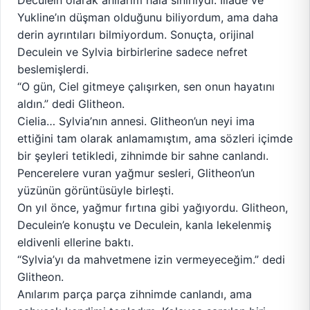
Deculein olarak anılarım hala sınırlıydı. Iliade ve
Yukline’ın düşman olduğunu biliyordum, ama daha
derin ayrıntıları bilmiyordum. Sonuçta, orijinal
Deculein ve Sylvia birbirlerine sadece nefret
beslemişlerdi.
“O gün, Ciel gitmeye çalışırken, sen onun hayatını
aldın.” dedi Glitheon.
Cielia… Sylvia’nın annesi. Glitheon’un neyi ima
ettiğini tam olarak anlamamıştım, ama sözleri içimde
bir şeyleri tetikledi, zihnimde bir sahne canlandı.
Pencerelere vuran yağmur sesleri, Glitheon’un
yüzünün görüntüsüyle birleşti.
On yıl önce, yağmur fırtına gibi yağıyordu. Glitheon,
Deculein’e konuştu ve Deculein, kanla lekelenmiş
eldivenli ellerine baktı.
“Sylvia’yı da mahvetmene izin vermeyeceğim.” dedi
Glitheon.
Anılarım parça parça zihnimde canlandı, ama