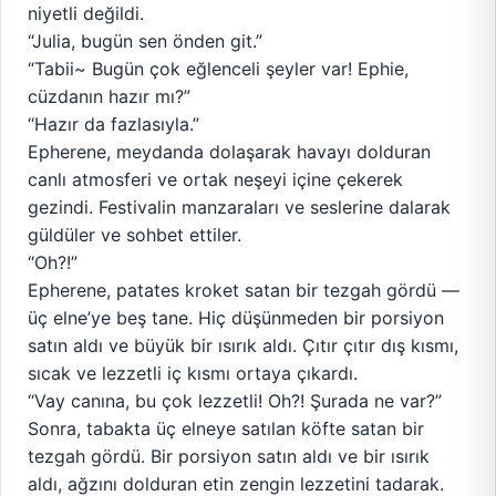
niyetli değildi.
“Julia, bugün sen önden git.”
“Tabii~ Bugün çok eğlenceli şeyler var! Ephie,
cüzdanın hazır mı?”
“Hazır da fazlasıyla.”
Epherene, meydanda dolaşarak havayı dolduran
canlı atmosferi ve ortak neşeyi içine çekerek
gezindi. Festivalin manzaraları ve seslerine dalarak
güldüler ve sohbet ettiler.
“Oh?!”
Epherene, patates kroket satan bir tezgah gördü —
üç elne’ye beş tane. Hiç düşünmeden bir porsiyon
satın aldı ve büyük bir ısırık aldı. Çıtır çıtır dış kısmı,
sıcak ve lezzetli iç kısmı ortaya çıkardı.
“Vay canına, bu çok lezzetli! Oh?! Şurada ne var?”
Sonra, tabakta üç elneye satılan köfte satan bir
tezgah gördü. Bir porsiyon satın aldı ve bir ısırık
aldı, ağzını dolduran etin zengin lezzetini tadarak.