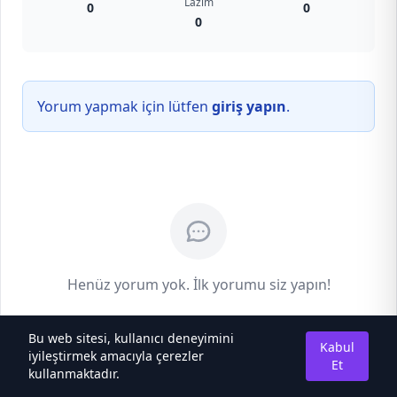
Lazım
0
0
0
Yorum yapmak için lütfen
giriş yapın
.
Henüz yorum yok. İlk yorumu siz yapın!
Bu web sitesi, kullanıcı deneyimini
Kabul
iyileştirmek amacıyla çerezler
Et
kullanmaktadır.