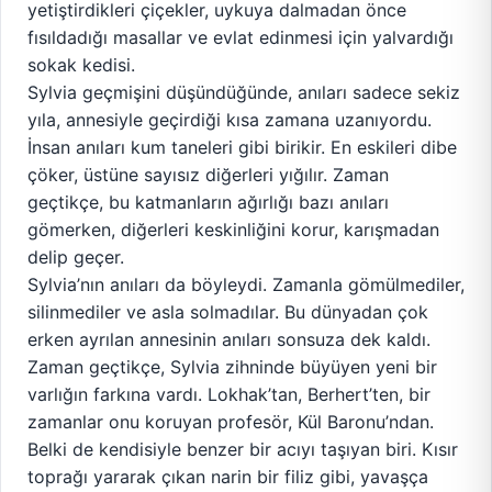
yetiştirdikleri çiçekler, uykuya dalmadan önce
fısıldadığı masallar ve evlat edinmesi için yalvardığı
sokak kedisi.
Sylvia geçmişini düşündüğünde, anıları sadece sekiz
yıla, annesiyle geçirdiği kısa zamana uzanıyordu.
İnsan anıları kum taneleri gibi birikir. En eskileri dibe
çöker, üstüne sayısız diğerleri yığılır. Zaman
geçtikçe, bu katmanların ağırlığı bazı anıları
gömerken, diğerleri keskinliğini korur, karışmadan
delip geçer.
Sylvia’nın anıları da böyleydi. Zamanla gömülmediler,
silinmediler ve asla solmadılar. Bu dünyadan çok
erken ayrılan annesinin anıları sonsuza dek kaldı.
Zaman geçtikçe, Sylvia zihninde büyüyen yeni bir
varlığın farkına vardı. Lokhak’tan, Berhert’ten, bir
zamanlar onu koruyan profesör, Kül Baronu’ndan.
Belki de kendisiyle benzer bir acıyı taşıyan biri. Kısır
toprağı yararak çıkan narin bir filiz gibi, yavaşça