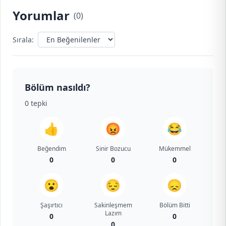
Yorumlar
(
0
)
Sırala:
Bölüm nasıldı?
0
tepki
👍
😡
😂
Beğendim
Sinir Bozucu
Mükemmel
0
0
0
😮
😔
😞
Şaşırtıcı
Sakinleşmem
Bölüm Bitti
Lazım
0
0
0