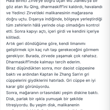
Hâlâ Birinci Zirve’ye doğru uçan Wu Jianwu’ya bir
göz atan Xu Qing, dharmaskiff’ini kaldırdı, havalandı
ve Yedinci Zirve’deki malikanesinin mağarasına
doğru uçtu. Dışarıya indiğinde, bölgeye yerleştirdiği
tüm zehirlerin hâlâ yerinde olup olmadığını kontrol
etti. Sonra kapıyı açtı, içeri girdi ve kendini içeriye
kilitledi.
Artık geri döndüğüme göre, kendi limanımı
geliştirmek için kaç ruh taşı gerekeceğini görmem
gerekiyor. Burada, zirvede yaşamak çok rahatsız.
Dharmaskiff’imde kalmayı tercih ederim.
Biraz düşündükten sonra, mor daoist cüppesine
baktı ve ardından Kaptan ile Zhang San’ın gri
cüppelerini giydiklerini hatırladı. Gri cüppe en iyi
karar gibi görünüyordu.
Sonra, mağaranın ortasındaki yeşim diskine baktı.
Disk, parlak bir ışıkla yumuşak bir şekilde
titreşiyordu. Bu yeşim disk, malikanenin