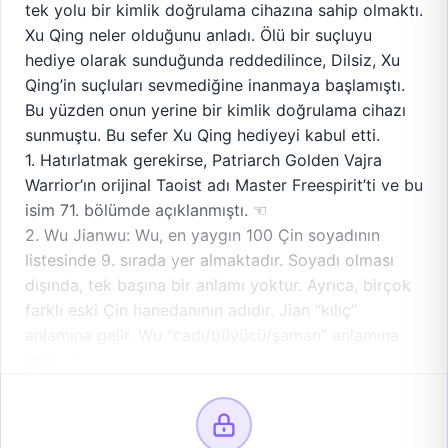
tek yolu bir kimlik doğrulama cihazına sahip olmaktı.
Xu Qing neler olduğunu anladı. Ölü bir suçluyu
hediye olarak sunduğunda reddedilince, Dilsiz, Xu
Qing’in suçluları sevmediğine inanmaya başlamıştı.
Bu yüzden onun yerine bir kimlik doğrulama cihazı
sunmuştu. Bu sefer Xu Qing hediyeyi kabul etti.
1. Hatırlatmak gerekirse, Patriarch Golden Vajra
Warrior’ın orijinal Taoist adı Master Freespirit’ti ve bu
isim 71. bölümde açıklanmıştı. ☜
2. Wu Jianwu: Wu, en yaygın 100 Çin soyadının
listesinde 9. sırada yer almaktadır. Soyadı olması
dışında, tek başına bir anlamı yoktur. Ayrıca, birçok
farklı eski Çin hanedanının adıdır. Jian “kılıç”
anlamına gelir. Wu “cadı/büyücü/şaman” anlamına
gelir. ☜