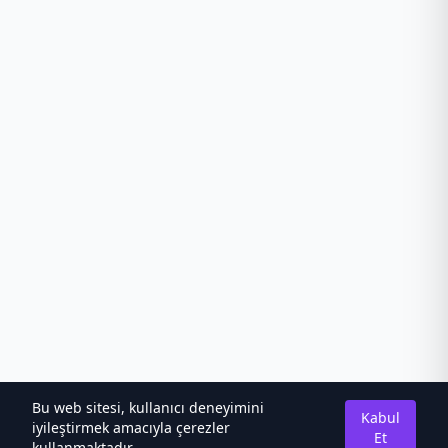
Bu web sitesi, kullanıcı deneyimini
Kabul
iyileştirmek amacıyla çerezler
Et
kullanmaktadır.