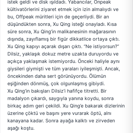
istek geldi ve disk ışıldadı. Yabancılar, Onpeak
kültivatörlerini ziyaret etmek için izin almalıydı ve
bu, Offpeak müritleri için de geçerliydi. Bir an
düşündükten sonra, Xu Qing isteği onayladı. Kısa
süre sonra, Xu Qing’in malikanesinin mağarasının
dışında, zayıflamış bir figür dikkatlice ortaya çıktı.
Xu Qing kapıyı açarak dışarı çıktı. “Ne istiyorsun?”
Dilsiz, yaklaşık dokuz metre uzakta duruyordu ve
açıkça yaklaşmak istemiyordu. Önceki haliyle aynı
giysileri giymişti ve tüm yaraları iyileşmişti. Ancak,
öncekinden daha sert görünüyordu. Ölümün
eşiğinden dönmüş, çok olgunlaşmış gibiydi.
Xu Qing’in bakışları Dilsiz’i hafifçe titretti. Bir
madalyon çıkardı, saygıyla yanına koydu, sonra
birkaç adım geri çekildi. Xu Qing’e bakarak dizlerinin
üzerine çöktü ve başını yere vurarak öptü, alnı
kanayana kadar. Sonra ayağa kalktı ve zirveden
aşağı koştu.