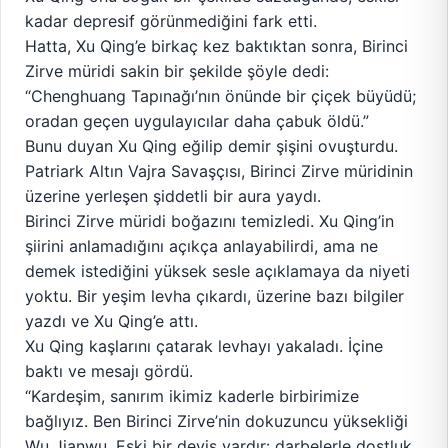
kadar depresif görünmediğini fark etti.
Hatta, Xu Qing’e birkaç kez baktıktan sonra, Birinci
Zirve müridi sakin bir şekilde şöyle dedi:
“Chenghuang Tapınağı’nın önünde bir çiçek büyüdü;
oradan geçen uygulayıcılar daha çabuk öldü.”
Bunu duyan Xu Qing eğilip demir şişini ovuşturdu.
Patriark Altın Vajra Savaşçısı, Birinci Zirve müridinin
üzerine yerleşen şiddetli bir aura yaydı.
Birinci Zirve müridi boğazını temizledi. Xu Qing’in
şiirini anlamadığını açıkça anlayabilirdi, ama ne
demek istediğini yüksek sesle açıklamaya da niyeti
yoktu. Bir yeşim levha çıkardı, üzerine bazı bilgiler
yazdı ve Xu Qing’e attı.
Xu Qing kaşlarını çatarak levhayı yakaladı. İçine
baktı ve mesajı gördü.
“Kardeşim, sanırım ikimiz kaderle birbirimize
bağlıyız. Ben Birinci Zirve’nin dokuzuncu yüksekliği
Wu Jianwu. Eski bir deyiş vardır: darbelerle dostluk