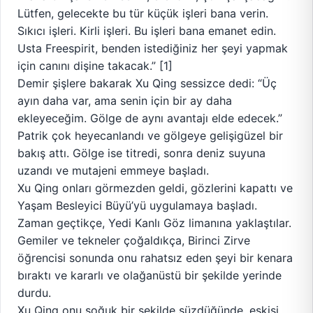
Lütfen, gelecekte bu tür küçük işleri bana verin.
Sıkıcı işleri. Kirli işleri. Bu işleri bana emanet edin.
Usta Freespirit, benden istediğiniz her şeyi yapmak
için canını dişine takacak.” [1]
Demir şişlere bakarak Xu Qing sessizce dedi: “Üç
ayın daha var, ama senin için bir ay daha
ekleyeceğim. Gölge de aynı avantajı elde edecek.”
Patrik çok heyecanlandı ve gölgeye gelişigüzel bir
bakış attı. Gölge ise titredi, sonra deniz suyuna
uzandı ve mutajeni emmeye başladı.
Xu Qing onları görmezden geldi, gözlerini kapattı ve
Yaşam Besleyici Büyü’yü uygulamaya başladı.
Zaman geçtikçe, Yedi Kanlı Göz limanına yaklaştılar.
Gemiler ve tekneler çoğaldıkça, Birinci Zirve
öğrencisi sonunda onu rahatsız eden şeyi bir kenara
bıraktı ve kararlı ve olağanüstü bir şekilde yerinde
durdu.
Xu Qing onu soğuk bir şekilde süzdüğünde, eskisi