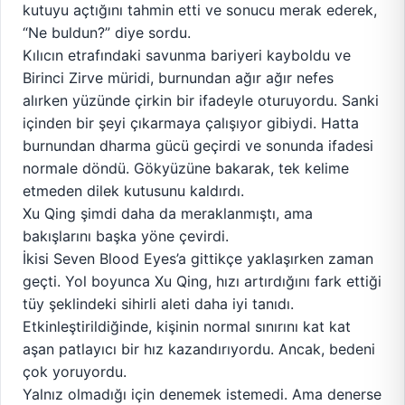
kutuyu açtığını tahmin etti ve sonucu merak ederek,
“Ne buldun?” diye sordu.
Kılıcın etrafındaki savunma bariyeri kayboldu ve
Birinci Zirve müridi, burnundan ağır ağır nefes
alırken yüzünde çirkin bir ifadeyle oturuyordu. Sanki
içinden bir şeyi çıkarmaya çalışıyor gibiydi. Hatta
burnundan dharma gücü geçirdi ve sonunda ifadesi
normale döndü. Gökyüzüne bakarak, tek kelime
etmeden dilek kutusunu kaldırdı.
Xu Qing şimdi daha da meraklanmıştı, ama
bakışlarını başka yöne çevirdi.
İkisi Seven Blood Eyes’a gittikçe yaklaşırken zaman
geçti. Yol boyunca Xu Qing, hızı artırdığını fark ettiği
tüy şeklindeki sihirli aleti daha iyi tanıdı.
Etkinleştirildiğinde, kişinin normal sınırını kat kat
aşan patlayıcı bir hız kazandırıyordu. Ancak, bedeni
çok yoruyordu.
Yalnız olmadığı için denemek istemedi. Ama denerse