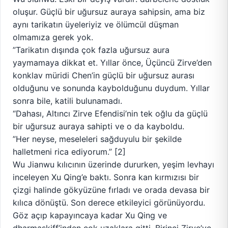
oluşur. Güçlü bir uğursuz auraya sahipsin, ama biz
aynı tarikatın üyeleriyiz ve ölümcül düşman
olmamıza gerek yok.
”Tarikatın dışında çok fazla uğursuz aura
yaymamaya dikkat et. Yıllar önce, Üçüncü Zirve’den
konklav müridi Chen’in güçlü bir uğursuz aurası
olduğunu ve sonunda kaybolduğunu duydum. Yıllar
sonra bile, katili bulunamadı.
“Dahası, Altıncı Zirve Efendisi’nin tek oğlu da güçlü
bir uğursuz auraya sahipti ve o da kayboldu.
”Her neyse, meseleleri sağduyulu bir şekilde
halletmeni rica ediyorum.” [2]
Wu Jianwu kılıcının üzerinde dururken, yeşim levhayı
inceleyen Xu Qing’e baktı. Sonra kan kırmızısı bir
çizgi halinde gökyüzüne fırladı ve orada devasa bir
kılıca dönüştü. Son derece etkileyici görünüyordu.
Göz açıp kapayıncaya kadar Xu Qing ve