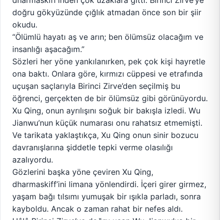
dharmaskiff’inden çok uzaklara gitti. Birinci Zirve’ye
doğru gökyüzünde çığlık atmadan önce son bir şiir
okudu.
“Ölümlü hayatı aş ve arın; ben ölümsüz olacağım ve
insanlığı aşacağım.”
Sözleri her yöne yankılanırken, pek çok kişi hayretle
ona baktı. Onlara göre, kırmızı cüppesi ve etrafında
uçuşan saçlarıyla Birinci Zirve’den seçilmiş bu
öğrenci, gerçekten de bir ölümsüz gibi görünüyordu.
Xu Qing, onun ayrılışını soğuk bir bakışla izledi. Wu
Jianwu’nun küçük numarası onu rahatsız etmemişti.
Ve tarikata yaklaştıkça, Xu Qing onun sinir bozucu
davranışlarına şiddetle tepki verme olasılığı
azalıyordu.
Gözlerini başka yöne çeviren Xu Qing,
dharmaskiff’ini limana yönlendirdi. İçeri girer girmez,
yaşam bağı tılsımı yumuşak bir ışıkla parladı, sonra
kayboldu. Ancak o zaman rahat bir nefes aldı.