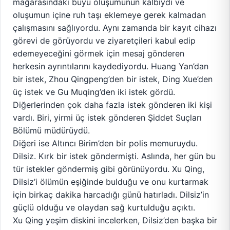
mağarasındaki büyü oluşumunun kalbiydi ve
oluşumun içine ruh taşı eklemeye gerek kalmadan
çalışmasını sağlıyordu. Aynı zamanda bir kayıt cihazı
görevi de görüyordu ve ziyaretçileri kabul edip
edemeyeceğini görmek için mesaj gönderen
herkesin ayrıntılarını kaydediyordu. Huang Yan’dan
bir istek, Zhou Qingpeng’den bir istek, Ding Xue’den
üç istek ve Gu Muqing’den iki istek gördü.
Diğerlerinden çok daha fazla istek gönderen iki kişi
vardı. Biri, yirmi üç istek gönderen Şiddet Suçları
Bölümü müdürüydü.
Diğeri ise Altıncı Birim’den bir polis memuruydu.
Dilsiz. Kırk bir istek göndermişti. Aslında, her gün bu
tür istekler göndermiş gibi görünüyordu. Xu Qing,
Dilsiz’i ölümün eşiğinde bulduğu ve onu kurtarmak
için birkaç dakika harcadığı günü hatırladı. Dilsiz’in
güçlü olduğu ve olaydan sağ kurtulduğu açıktı.
Xu Qing yeşim diskini incelerken, Dilsiz’den başka bir