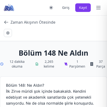
Skip
Ana 
Giriş
Kayıt
to
content
Zaman Akışının Ötesinde
Bölüm 148 Ne Aldın
12 dakika
2,265
1
37
okuma
kelime
Parşömen
Parça
Bölüm 148: Ne Aldın?
İlk Zirve müridi şok içinde bakakaldı. Kendini
edebiyat ve akademik sanatlarda çok yetenekli
sanıyordu. Ne de olsa normalde şiirle konuşurdu.